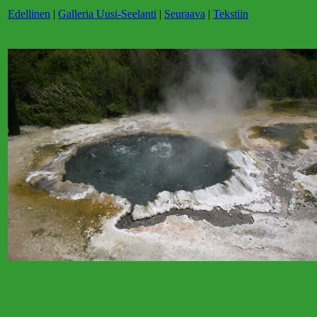
Edellinen
|
Galleria Uusi-Seelanti
|
Seuraava
|
Tekstiin