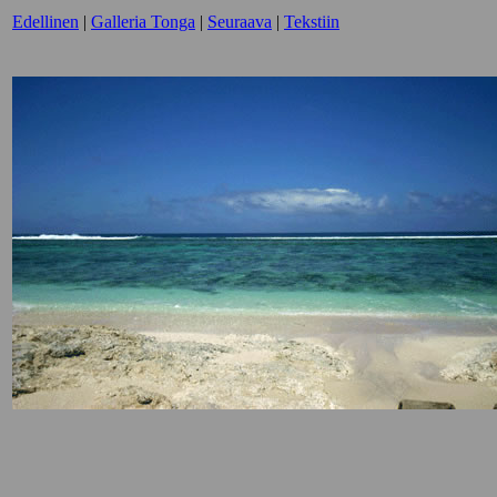
Edellinen
|
Galleria Tonga
|
Seuraava
|
Tekstiin