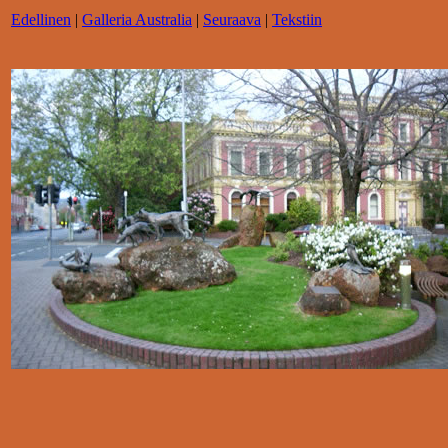
Edellinen
|
Galleria Australia
|
Seuraava
|
Tekstiin