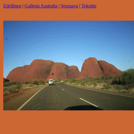
Edellinen
|
Galleria Australia
|
Seuraava
|
Tekstiin