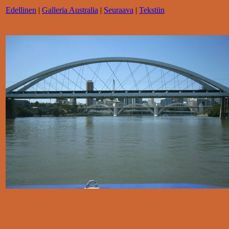
Edellinen
|
Galleria Australia
|
Seuraava
|
Tekstiin