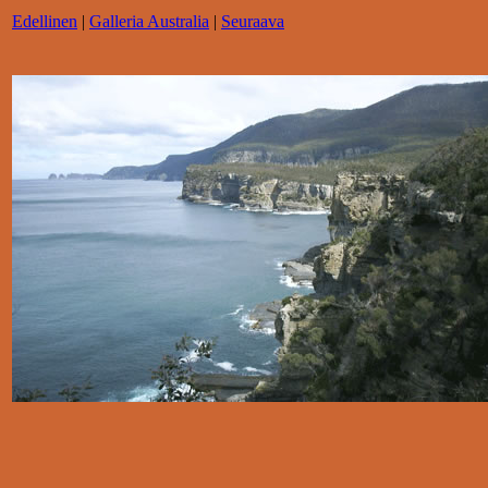
Edellinen
|
Galleria Australia
|
Seuraava