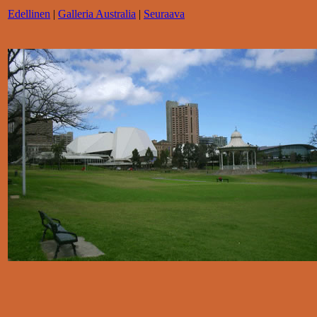
Edellinen
|
Galleria Australia
|
Seuraava