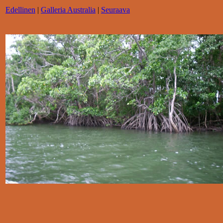
Edellinen
|
Galleria Australia
|
Seuraava