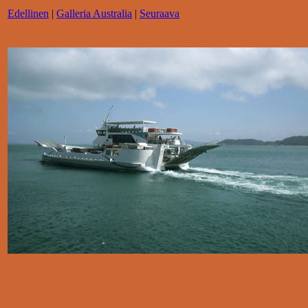
Edellinen
|
Galleria Australia
|
Seuraava