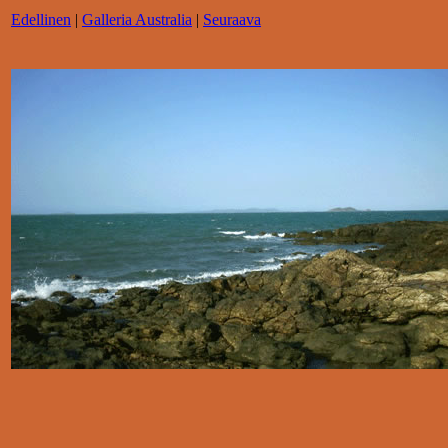
Edellinen
|
Galleria Australia
|
Seuraava