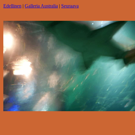
Edellinen
|
Galleria Australia
|
Seuraava